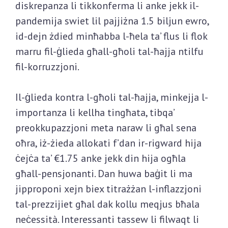
diskrepanza li tikkonferma li anke jekk il-
pandemija swiet lil pajjiżna 1.5 biljun ewro,
id-dejn żdied minħabba l-ħela ta’ flus li flok
marru fil-ġlieda għall-għoli tal-ħajja ntilfu
fil-korruzzjoni.
Il-ġlieda kontra l-għoli tal-ħajja, minkejja l-
importanza li kellha tingħata, tibqa’
preokkupazzjoni meta naraw li għal sena
oħra, iż-żieda allokati f’dan ir-rigward hija
ċejċa ta’ €1.75 anke jekk din hija ogħla
għall-pensjonanti. Dan huwa baġit li ma
jipproponi xejn biex titrażżan l-inflazzjoni
tal-prezzijiet għal dak kollu meqjus bħala
neċessità. Interessanti tassew li filwaqt li