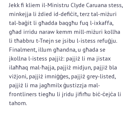
Jekk fi kliem il-Ministru Clyde Caruana stess,
minkejja li żdied id-defiċit, terz tal-miżuri
tal-baġit li għadda baqgħu fuq l-ixkaffa,
għad irridu naraw kemm mill-miżuri kollha
li tħabbru t-Tnejn se jsibu l-istess refuġju.
Finalment, illum għandna, u għada se
jkollna l-istess pajjiż: pajjiż li ma jistax
ilaħħaq mal-ħajja, pajjiż midjun, pajjiż bla
viżjoni, pajjiż imniġġes, pajjiż grey-listed,
pajjiż li ma jagħmilx ġustizzja mal-
frontliners tiegħu li jridu jifirħu biċ-ċejċa li
tahom.