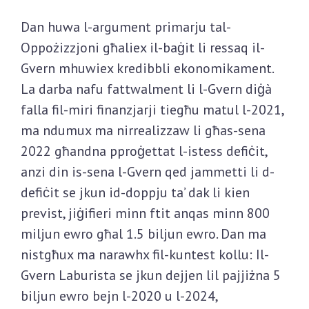
Dan huwa l-argument primarju tal-
Oppożizzjoni għaliex il-baġit li ressaq il-
Gvern mhuwiex kredibbli ekonomikament.
La darba nafu fattwalment li l-Gvern diġà
falla fil-miri finanzjarji tiegħu matul l-2021,
ma ndumux ma nirrealizzaw li għas-sena
2022 għandna pproġettat l-istess defiċit,
anzi din is-sena l-Gvern qed jammetti li d-
defiċit se jkun id-doppju ta’ dak li kien
previst, jiġifieri minn ftit anqas minn 800
miljun ewro għal 1.5 biljun ewro. Dan ma
nistgħux ma narawhx fil-kuntest kollu: Il-
Gvern Laburista se jkun dejjen lil pajjiżna 5
biljun ewro bejn l-2020 u l-2024,