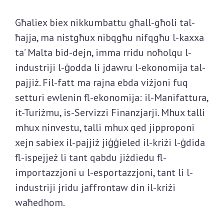
Għaliex biex nikkumbattu għall-għoli tal-
ħajja, ma nistgħux nibqgħu nifqgħu l-kaxxa
ta’ Malta bid-dejn, imma rridu noħolqu l-
industriji l-ġodda li jdawru l-ekonomija tal-
pajjiż. Fil-fatt ma rajna ebda viżjoni fuq
setturi ewlenin fl-ekonomija: il-Manifattura,
it-Turiżmu, is-Servizzi Finanzjarji. Mhux talli
mhux ninvestu, talli mhux qed jipproponi
xejn sabiex il-pajjiż jiġġieled il-kriżi l-ġdida
fl-ispejjeż li tant qabdu jiżdiedu fl-
importazzjoni u l-esportazzjoni, tant li l-
industriji jridu jaffrontaw din il-kriżi
waħedhom.