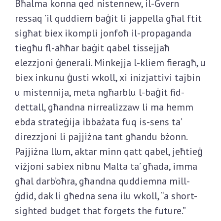
Bħalma konna qed nistennew, il-Gvern
ressaq ’il quddiem baġit li jappella għal ftit
sigħat biex ikompli jonfoħ il-propaganda
tiegħu fl-aħħar baġit qabel tissejjaħ
elezzjoni ġenerali. Minkejja l-kliem fieragħ, u
biex inkunu ġusti wkoll, xi inizjattivi tajbin
u mistennija, meta ngħarblu l-baġit fid-
dettall, għandna nirrealizzaw li ma hemm
ebda strateġija ibbażata fuq is-sens ta’
direzzjoni li pajjiżna tant għandu bżonn.
Pajjiżna llum, aktar minn qatt qabel, jeħtieġ
viżjoni sabiex nibnu Malta ta’ għada, imma
għal darb’oħra, għandna quddiemna mill-
ġdid, dak li għedna sena ilu wkoll, “a short-
sighted budget that forgets the future.”