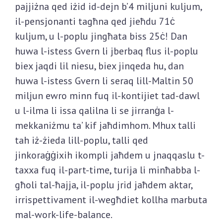
pajjiżna qed iżid id-dejn b’4 miljuni kuljum,
il-pensjonanti tagħna qed jieħdu 71ċ
kuljum, u l-poplu jingħata biss 25ċ! Dan
huwa l-istess Gvern li jberbaq flus il-poplu
biex jaqdi lil niesu, biex jinqeda hu, dan
huwa l-istess Gvern li seraq lill-Maltin 50
miljun ewro minn fuq il-kontijiet tad-dawl
u l-ilma li issa qalilna li se jirranġa l-
mekkaniżmu ta’ kif jaħdimhom. Mhux talli
tah iż-żieda lill-poplu, talli qed
jinkoraġġixih ikompli jaħdem u jnaqqaslu t-
taxxa fuq il-part-time, turija li minħabba l-
għoli tal-ħajja, il-poplu jrid jaħdem aktar,
irrispettivament il-wegħdiet kollha marbuta
mal-work-life-balance.