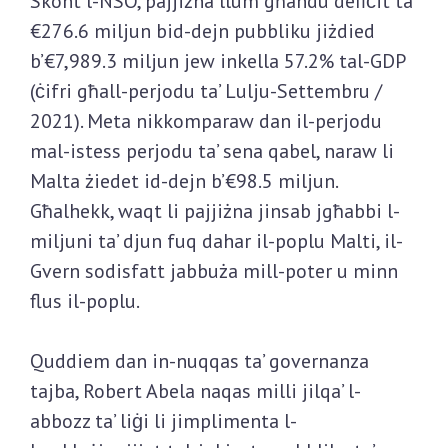
Skont l-NSO, pajjiżna llum għandu defiċit ta’
€276.6 miljun bid-dejn pubbliku jiżdied
b’€7,989.3 miljun jew inkella 57.2% tal-GDP
(ċifri għall-perjodu ta’ Lulju-Settembru /
2021). Meta nikkomparaw dan il-perjodu
mal-istess perjodu ta’ sena qabel, naraw li
Malta żiedet id-dejn b’€98.5 miljun.
Għalhekk, waqt li pajjiżna jinsab jgħabbi l-
miljuni ta’ djun fuq dahar il-poplu Malti, il-
Gvern sodisfatt jabbuża mill-poter u minn
flus il-poplu.
Quddiem dan in-nuqqas ta’ governanza
tajba, Robert Abela naqas milli jilqa’ l-
abbozz ta’ liġi li jimplimenta l-