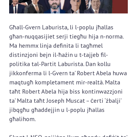
Għall-Gvern Laburista, li l-poplu jħallas
għan-nuqqasijiet serji tiegħu hija n-norma.
Ma hemmx linja definita li tagħmel
distinzjoni bejn il-ħażin u t-tajjeb fil-
politika tal-Partit Laburista. Dan kollu
jikkonferma li l-Gvern ta’ Robert Abela huwa
maqtugħ kompletament mir-realtà. Malta
taħt Robert Abela hija biss kontinwazzjoni
ta’ Malta taħt Joseph Muscat – ċerti ‘żbalji’
jibqgħu għaddejjin u l-poplu jħallas
għalihom.