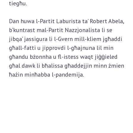
tiegħu.
Dan huwa l-Partit Laburista ta’ Robert Abela,
b’kuntrast mal-Partit Nazzjonalista li se
jibqa’ jassigura li l-Gvern mill-kliem jgħaddi
għall-fatti u jipprovdi l-għajnuna lil min
għandu bżonnha u fl-istess waqt jiġġieled
għal dawk li bħalissa għaddejjin minn żmien
ħażin minħabba l-pandemija.