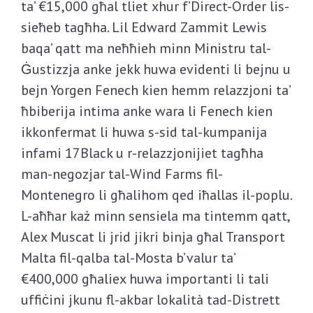
ta’ €15,000 għal tliet xhur f’Direct-Order lis-
sieħeb tagħha. Lil Edward Zammit Lewis
baqa’ qatt ma neħħieh minn Ministru tal-
Ġustizzja anke jekk huwa evidenti li bejnu u
bejn Yorgen Fenech kien hemm relazzjoni ta’
ħbiberija intima anke wara li Fenech kien
ikkonfermat li huwa s-sid tal-kumpanija
infami 17Black u r-relazzjonijiet tagħha
man-negozjar tal-Wind Farms fil-
Montenegro li għalihom qed iħallas il-poplu.
L-aħħar każ minn sensiela ma tintemm qatt,
Alex Muscat li jrid jikri binja għal Transport
Malta fil-qalba tal-Mosta b’valur ta’
€400,000 għaliex huwa importanti li tali
uffiċini jkunu fl-akbar lokalità tad-Distrett