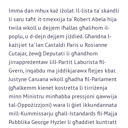
Imma dan mhux każ iżolat. Il-lista ta’ skandli
li saru taħt it-tmexxija ta’ Robert Abela hija
twila wkoll u dejjem iħallas għalihom il-
poplu, u d-dejn dejjem jiżdied. Għandna l-
każijiet ta’ Ian Castaldi Paris u Rosianne
Cutajar, żewġ Deputati li għandhom
jirrappreżentaw lill-Partit Laburista fil-
Gvern, inqabdu ma jiddikjarawx flejjes kbar.
Justyne Caruana wkoll għadha fil-Parlament
(għalkemm kienet kostretta li tirriżenja
minn Ministru minħabba pressjoni qawwija
tal-Oppożizzjoni) wara li ġiet ikkundannata
mill-Kummissarju għall-Istandards fil-Ħajja
Pubblika George Hyzler li għaddiet kuntratt