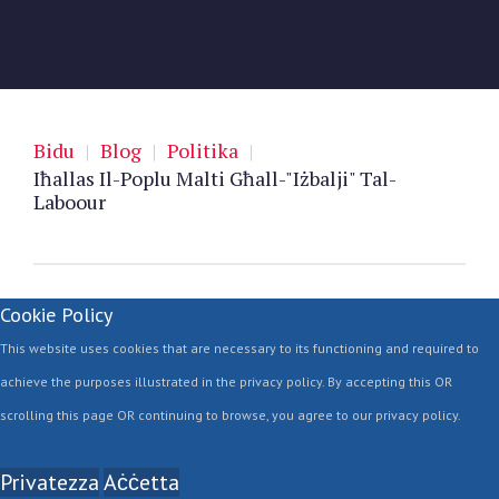
Bidu
|
Blog
|
Politika
|
Iħallas Il-Poplu Malti Għall-"Iżbalji" Tal-
Laboour
Cookie Policy
This website uses cookies that are necessary to its functioning and required to
achieve the purposes illustrated in the privacy policy. By accepting this OR
scrolling this page OR continuing to browse, you agree to our privacy policy.
Privatezza
Aċċetta