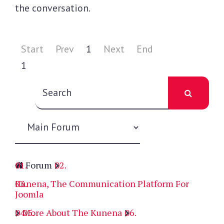
the conversation.
Start
Prev
1
Next
End
1
Forum
Kunena, The Communication Platform For
Joomla
More About The Kunena