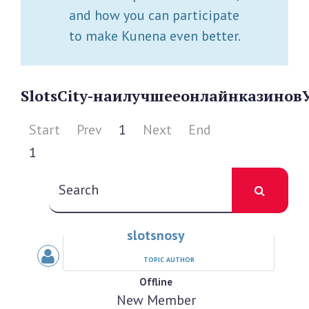
and how you can participate
to make Kunena even better.
Slots
City
-
наилучшее
онлайн
казино
в
Start
Prev
1
Next
End
1
slotsnosy
TOPIC AUTHOR
Offline
New Member