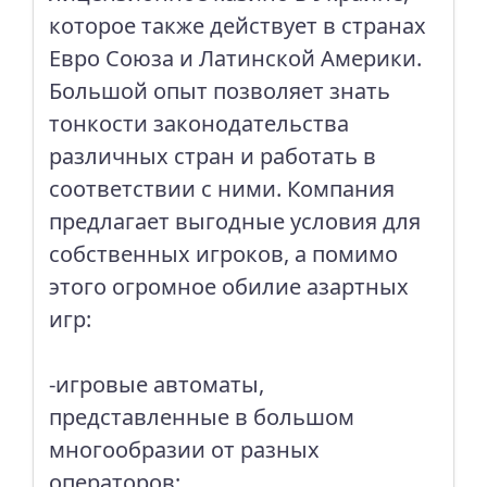
которое также действует в странах
Евро Союза и Латинской Америки.
Большой опыт позволяет знать
тонкости законодательства
различных стран и работать в
соответствии с ними. Компания
предлагает выгодные условия для
собственных игроков, а помимо
этого огромное обилие азартных
игр:
-игровые автоматы,
представленные в большом
многообразии от разных
операторов;