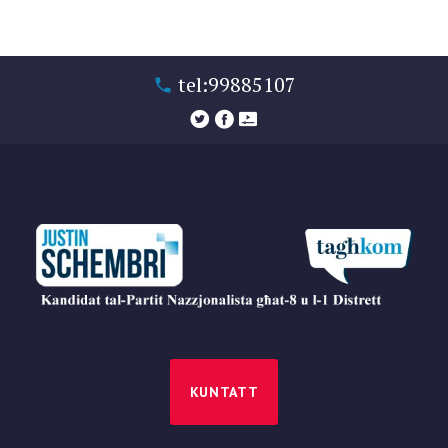
tel:99885107
KUNTATT