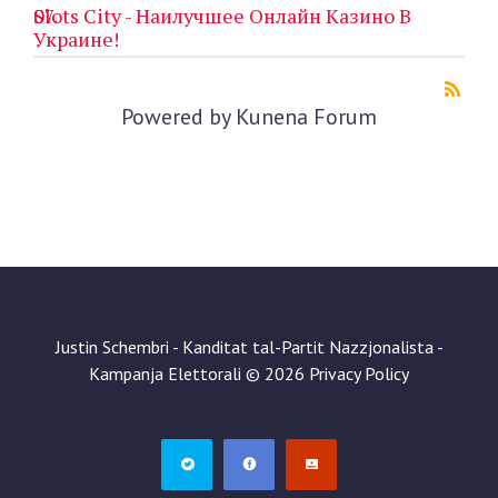
Slots City - Наилучшее Онлайн Казино В
Украине!
Powered by
Kunena Forum
Justin Schembri - Kanditat tal-Partit Nazzjonalista -
Kampanja Elettorali
©
2026
Privacy Policy