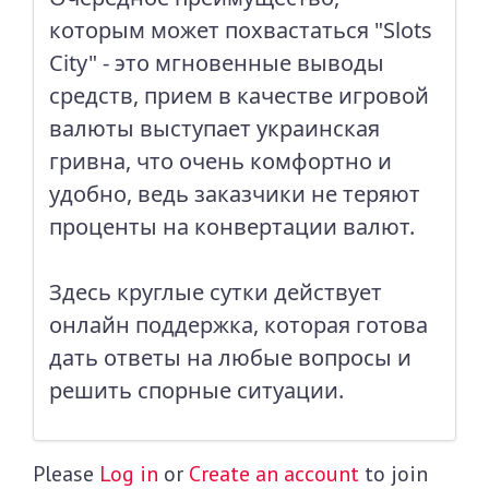
которым может похвастаться "Slots
City" - это мгновенные выводы
средств, прием в качестве игровой
валюты выступает украинская
гривна, что очень комфортно и
удобно, ведь заказчики не теряют
проценты на конвертации валют.
Здесь круглые сутки действует
онлайн поддержка, которая готова
дать ответы на любые вопросы и
решить спорные ситуации.
Please
Log in
or
Create an account
to join