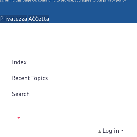
scrolling this page OR continuing to browse, you agree to our privacy policy.
Privatezza
Aċċetta
Index
Recent Topics
Search
Log in