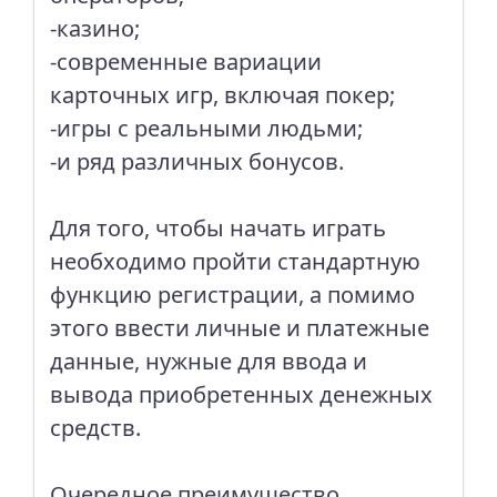
-казино;
-современные вариации
карточных игр, включая покер;
-игры с реальными людьми;
-и ряд различных бонусов.
Для того, чтобы начать играть
необходимо пройти стандартную
функцию регистрации, а помимо
этого ввести личные и платежные
данные, нужные для ввода и
вывода приобретенных денежных
средств.
Очередное преимущество,